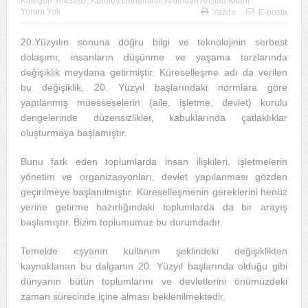
Kategori:
ANSİAD
,
Kuruluş Döneminin Ardından Ansiad Kitabı
Yorum Yok
Yazdır
E-posta
20.Yüzyılın sonuna doğru bilgi ve teknolojinin serbest
dolaşımı, insanların düşünme ve yaşama tarzlarında
değişiklik meydana getirmiştir. Küreselleşme adı da verilen
bu değişiklik, 20. Yüzyıl başlarındaki normlara göre
yapılanmış müesseselerin (aile, işletme, devlet) kurulu
dengelerinde düzensizlikler, kabuklarında çatlaklıklar
oluşturmaya başlamıştır.
Bunu fark eden toplumlarda insan ilişkileri, işletmelerin
yönetim ve organizasyonları, devlet yapılanması gözden
geçirilmeye başlanılmıştır. Küreselleşmenin gereklerini henüz
yerine getirme hazırlığındaki toplumlarda da bir arayış
başlamıştır. Bizim toplumumuz bu durumdadır.
Temelde eşyanın kullanım şeklindeki değişiklikten
kaynaklanan bu dalganın 20. Yüzyıl başlarında olduğu gibi
dünyanın bütün toplumlarını ve devletlerini önümüzdeki
zaman sürecinde içine alması beklenilmektedir.