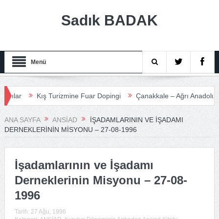
Sadık BADAK
Menü
lar
Kış Turizmine Fuar Dopingi
Çanakkale – Ağrı Anadolu Turi
ANA SAYFA
ANSİAD
İŞADAMLARININ VE İŞADAMI
DERNEKLERININ MISYONU – 27-08-1996
İşadamlarının ve İşadamı
Derneklerinin Misyonu – 27-08-
1996
Tarih:
27 Ağu, 1996