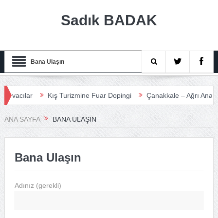
Sadık BADAK
Bana Ulaşın
vacılar
Kış Turizmine Fuar Dopingi
Çanakkale – Ağrı Anadolu 
r
ANA SAYFA
BANA ULAŞIN
Bana Ulaşın
Adınız (gerekli)