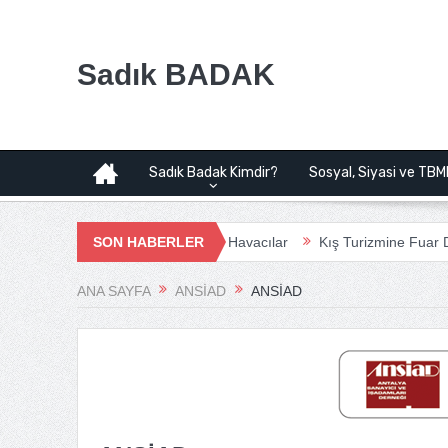
Sadık BADAK
Sadık Badak Kimdir?
Sosyal, Siyasi ve TBM
Havalimanı Projesi | Bağımsız Havacılar
SON HABERLER
Kış Turizmine Fuar Doping
ANA SAYFA
ANSİAD
ANSİAD