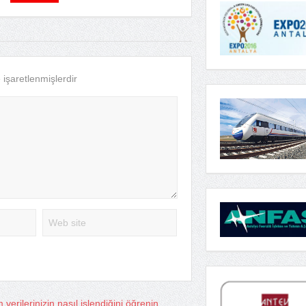
e işaretlenmişlerdir
verilerinizin nasıl işlendiğini öğrenin.