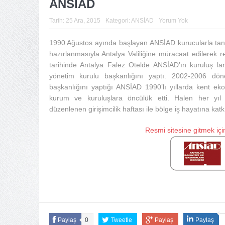
ANSİAD
Tarih:
25 Ara, 2015
Kategori:
ANSİAD
Yorum Yok
1990 Ağustos ayında başlayan ANSİAD kurucularla t
hazırlanmasıyla Antalya Valiliğine müracaat edilerek
tarihinde Antalya Falez Otelde ANSİAD’ın kuruluş lan
yönetim kurulu başkanlığını yaptı. 2002-2006 dö
başkanlığını yaptığı ANSİAD 1990’lı yıllarda kent 
kurum ve kuruluşlara öncülük etti. Halen her yıl
düzenlenen girişimcilik haftası ile bölge iş hayatına k
Resmi sitesine gitmek için
Paylaş
0
Tweetle
Paylaş
Paylaş