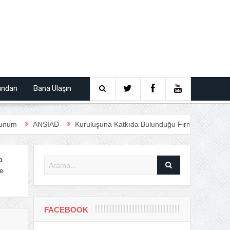
ından
Bana Ulaşın
ANSİAD
Kuruluşuna Katkıda Bulunduğu Firmalar
Anfas Ro
a
e
FACEBOOK