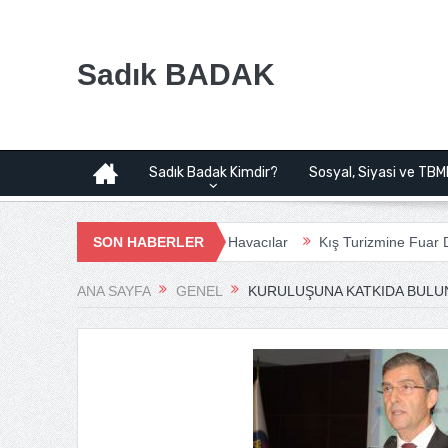
Sadık BADAK
Sadık Badak Kimdir?
Sosyal, Siyasi ve TBM
Havalimanı Projesi | Bağımsız Havacılar
SON HABERLER
Kış Turizmine Fuar Doping
ANA SAYFA
GENEL
KURULUŞUNA KATKIDA BULU