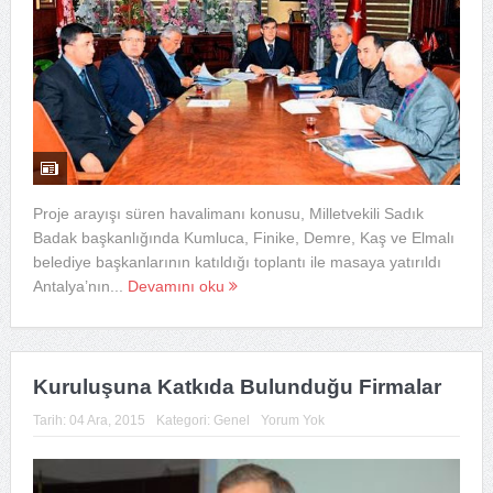
Proje arayışı süren havalimanı konusu, Milletvekili Sadık
Badak başkanlığında Kumluca, Finike, Demre, Kaş ve Elmalı
belediye başkanlarının katıldığı toplantı ile masaya yatırıldı
Antalya’nın...
Devamını oku
Kuruluşuna Katkıda Bulunduğu Firmalar
Tarih:
04 Ara, 2015
Kategori:
Genel
Yorum Yok