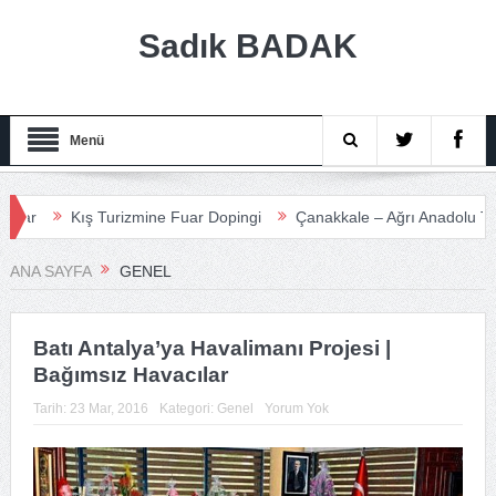
Sadık BADAK
Menü
Kış Turizmine Fuar Dopingi
Çanakkale – Ağrı Anadolu Turizm 
ANA SAYFA
GENEL
Batı Antalya’ya Havalimanı Projesi |
Bağımsız Havacılar
Tarih:
23 Mar, 2016
Kategori:
Genel
Yorum Yok