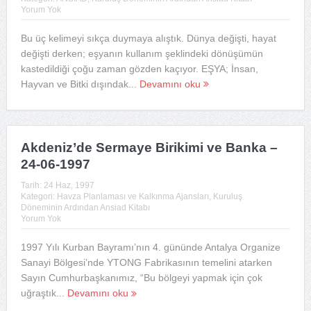
Yorum Yok
Bu üç kelimeyi sıkça duymaya alıştık. Dünya değişti, hayat
değişti derken; eşyanın kullanım şeklindeki dönüşümün
kastedildiği çoğu zaman gözden kaçıyor. EŞYA; İnsan,
Hayvan ve Bitki dışındak...
Devamını oku
Akdeniz’de Sermaye Birikimi ve Banka –
24-06-1997
Tarih:
24 Haz, 1997
Kategori:
Havza Planlaması ve Kalkınma Ajansları
,
Kuruluş
Döneminin Ardından Ansiad Kitabı
Yorum Yok
1997 Yılı Kurban Bayramı’nın 4. gününde Antalya Organize
Sanayi Bölgesi’nde YTONG Fabrikasının temelini atarken
Sayın Cumhurbaşkanımız, “Bu bölgeyi yapmak için çok
uğraştık...
Devamını oku