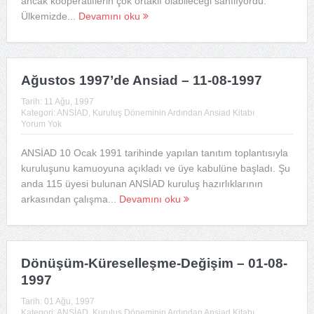
ancak kooperatiflerin çok ortaklı olabileceği sanılıyordu.
Ülkemizde...
Devamını oku
Ağustos 1997’de Ansiad – 11-08-1997
Tarih:
11 Ağu, 1997
Kategori:
ANSİAD
,
Kuruluş Döneminin Ardından Ansiad Kitabı
Yorum Yok
ANSİAD 10 Ocak 1991 tarihinde yapılan tanıtım toplantısıyla
kuruluşunu kamuoyuna açıkladı ve üye kabulüne başladı. Şu
anda 115 üyesi bulunan ANSİAD kuruluş hazırlıklarının
arkasından çalışma...
Devamını oku
Dönüşüm-Küreselleşme-Değişim – 01-08-
1997
Tarih:
01 Ağu, 1997
Kategori:
ANSİAD
,
Kuruluş Döneminin Ardından Ansiad Kitabı