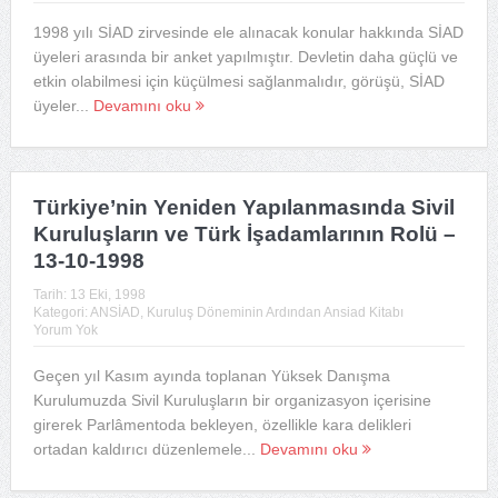
1998 yılı SİAD zirvesinde ele alınacak konular hakkında SİAD
üyeleri arasında bir anket yapılmıştır. Devletin daha güçlü ve
etkin olabilmesi için küçülmesi sağlanmalıdır, görüşü, SİAD
üyeler...
Devamını oku
Türkiye’nin Yeniden Yapılanmasında Sivil
Kuruluşların ve Türk İşadamlarının Rolü –
13-10-1998
Tarih:
13 Eki, 1998
Kategori:
ANSİAD
,
Kuruluş Döneminin Ardından Ansiad Kitabı
Yorum Yok
Geçen yıl Kasım ayında toplanan Yüksek Danışma
Kurulumuzda Sivil Kuruluşların bir organizasyon içerisine
girerek Parlâmentoda bekleyen, özellikle kara delikleri
ortadan kaldırıcı düzenlemele...
Devamını oku