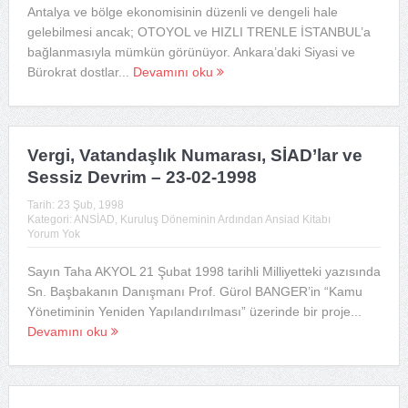
Antalya ve bölge ekonomisinin düzenli ve dengeli hale
gelebilmesi ancak; OTOYOL ve HIZLI TRENLE İSTANBUL’a
bağlanmasıyla mümkün görünüyor. Ankara’daki Siyasi ve
Bürokrat dostlar...
Devamını oku
Vergi, Vatandaşlık Numarası, SİAD’lar ve
Sessiz Devrim – 23-02-1998
Tarih:
23 Şub, 1998
Kategori:
ANSİAD
,
Kuruluş Döneminin Ardından Ansiad Kitabı
Yorum Yok
Sayın Taha AKYOL 21 Şubat 1998 tarihli Milliyetteki yazısında
Sn. Başbakanın Danışmanı Prof. Gürol BANGER’in “Kamu
Yönetiminin Yeniden Yapılandırılması” üzerinde bir proje...
Devamını oku