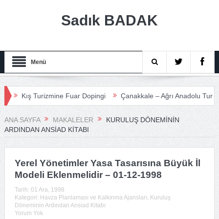
Sadık BADAK
Menü
Kış Turizmine Fuar Dopingi
Çanakkale – Ağrı Anadolu Turizm Med
ANA SAYFA
MAKALELER
KURULUŞ DÖNEMININ
ARDINDAN ANSIAD KITABI
Yerel Yönetimler Yasa Tasarısına Büyük İl
Modeli Eklenmelidir – 01-12-1998
Tarih:
01 Ara, 1998
Kategori:
Havza Planlaması ve Kalkınma Ajansları
,
Kuruluş
Döneminin Ardından Ansiad Kitabı
Yorum Yok