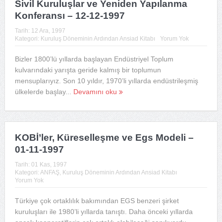
Sivil Kuruluşlar ve Yeniden Yapılanma
Konferansı – 12-12-1997
Tarih:
12 Ara, 1997
Kategori:
Kuruluş Döneminin Ardından Ansiad Kitabı
Yorum Yok
Bizler 1800’lü yıllarda başlayan Endüstriyel Toplum
kulvarındaki yarışta geride kalmış bir toplumun
mensuplarıyız. Son 10 yıldır, 1970’li yıllarda endüstrileşmiş
ülkelerde başlay...
Devamını oku
KOBİ’ler, Küreselleşme ve Egs Modeli –
01-11-1997
Tarih:
01 Kas, 1997
Kategori:
ANFAŞ
,
Kuruluş Döneminin Ardından Ansiad Kitabı
Yorum Yok
Türkiye çok ortaklılık bakımından EGS benzeri şirket
kuruluşları ile 1980’li yıllarda tanıştı. Daha önceki yıllarda