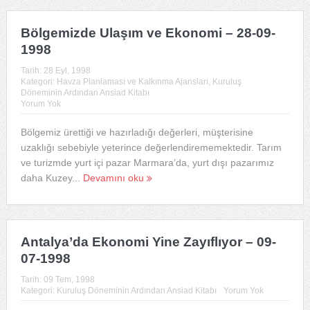
Bölgemizde Ulaşım ve Ekonomi – 28-09-
1998
Tarih:
28 Eyl, 1998
Kategori:
Havza Planlaması ve Kalkınma Ajansları
,
Kuruluş
Döneminin Ardından Ansiad Kitabı
Yorum Yok
Bölgemiz ürettiği ve hazırladığı değerleri, müşterisine
uzaklığı sebebiyle yeterince değerlendirememektedir. Tarım
ve turizmde yurt içi pazar Marmara’da, yurt dışı pazarımız
daha Kuzey...
Devamını oku
Antalya’da Ekonomi Yine Zayıflıyor – 09-
07-1998
Tarih:
09 Tem, 1998
Kategori:
Kuruluş Döneminin Ardından Ansiad Kitabı
Yorum Yok