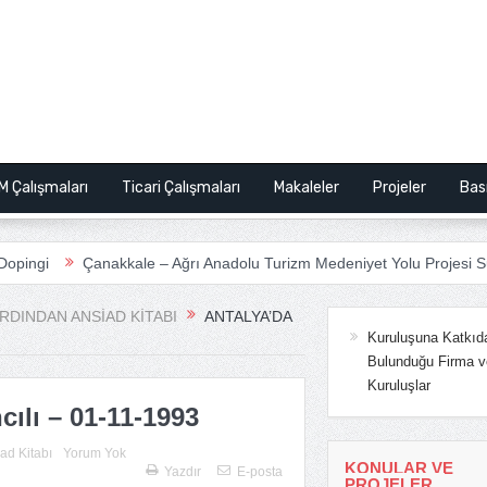
M Çalışmaları
Ticari Çalışmaları
Makaleler
Projeler
Bas
i
Çanakkale – Ağrı Anadolu Turizm Medeniyet Yolu Projesi Sunum
DINDAN ANSIAD KITABI
ANTALYA’DA
Kuruluşuna Katkıd
Bulunduğu Firma v
Kuruluşlar
cılı – 01-11-1993
ad Kitabı
Yorum Yok
KONULAR VE
Yazdır
E-posta
PROJELER