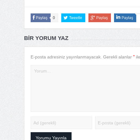
Paylaş
0
Tweetle
Paylaş
Paylaş
BIR YORUM YAZ
*
E-posta adresiniz yayınlanmayacak.
Gerekli alanlar
il