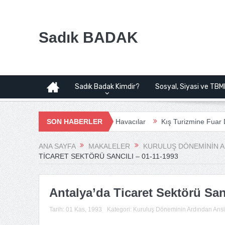
Sadık BADAK
Sadık Badak Kimdir?
Sosyal, Siyasi ve TBM
 Havalimanı Projesi | Bağımsız Havacılar
SON HABERLER
Kış Turizmine Fuar Doping
ANA SAYFA
MAKALELER
KURULUŞ DÖNEMININ AR
TICARET SEKTÖRÜ SANCILI – 01-11-1993
Antalya’da Ticaret Sektörü San
Tarih:
01 Kas, 1993
Kategori:
Kuruluş Döneminin Ardından Ansi