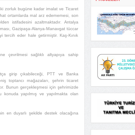
ki zorluk bugüne kadar imalat ve Ticaret
rahat ortamlarda mal arz edememesi, son
elden istifadesini azaltmaktadır. Antalya
amaması, Gazipaşa-Alanya-Manavgat tüccar
i tercih eder hale getirmiştir. Kaş-Kınık
e çevrilmesi sağlıklı altyapıya sahip
atça girip çıkabileceği, PTT ve Banka
iş toptancı mağazaları, şehrin ticaret
ktır. Bunun gerçekleşmesi için şehrimizde
 bu konuda yapılmış ve yapılmakta olan
inin en duyarlı şekilde destek olacağına