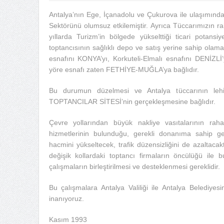
Antalya’nın Ege, İçanadolu ve Çukurova ile ulaşımında
Sektörünü olumsuz etkilemiştir. Ayrıca Tüccarımızın 
yıllarda Turizm’in bölgede yükselttiği ticari potansiy
toptancısının sağlıklı depo ve satış yerine sahip ol
esnafını KONYA’yı, Korkuteli-Elmalı esnafını DENİZLİ’y
yöre esnafı zaten FETHİYE-MUĞLA’ya bağlıdır.
Bu durumun düzelmesi ve Antalya tüccarının lehin
TOPTANCILAR SİTESİ’nin gerçekleşmesine bağlıdır.
Çevre yollarından büyük nakliye vasıtalarının rah
hizmetlerinin bulunduğu, gerekli donanıma sahip gen
hacmini yükseltecek, trafik düzensizliğini de azaltaca
değişik kollardaki toptancı firmaların öncülüğü ile
çalışmaların birleştirilmesi ve desteklenmesi gereklidir.
Bu çalışmalara Antalya Valiliği ile Antalya Belediyes
inanıyoruz.
Kasım 1993