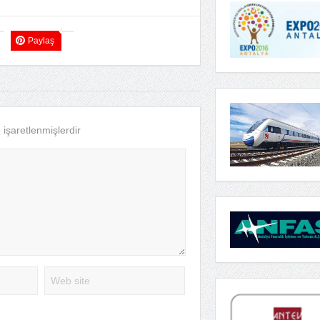
Paylaş
e işaretlenmişlerdir