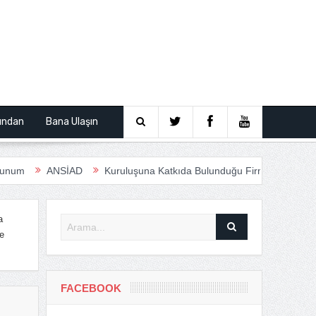
ından
Bana Ulaşın
ANSİAD
Kuruluşuna Katkıda Bulunduğu Firmalar
Anfas Ro
a
e
FACEBOOK