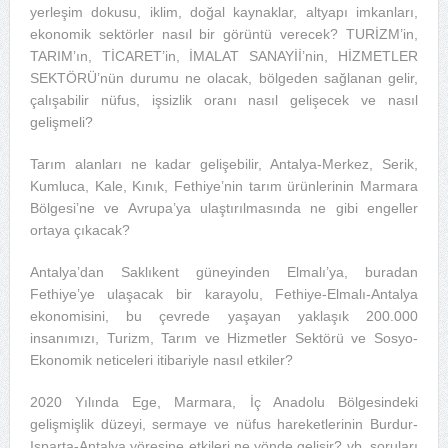
yerleşim dokusu, iklim, doğal kaynaklar, altyapı imkanları,
ekonomik sektörler nasıl bir görüntü verecek? TURİZM’in,
TARIM’ın, TİCARET’in, İMALAT SANAYİİ’nin, HİZMETLER
SEKTÖRÜ’nün durumu ne olacak, bölgeden sağlanan gelir,
çalışabilir nüfus, işsizlik oranı nasıl gelişecek ve nasıl
gelişmeli?
Tarım alanları ne kadar gelişebilir, Antalya-Merkez, Serik,
Kumluca, Kale, Kınık, Fethiye’nin tarım ürünlerinin Marmara
Bölgesi’ne ve Avrupa’ya ulaştırılmasında ne gibi engeller
ortaya çıkacak?
Antalya’dan Saklıkent güneyinden Elmalı’ya, buradan
Fethiye’ye ulaşacak bir karayolu, Fethiye-Elmalı-Antalya
ekonomisini, bu çevrede yaşayan yaklaşık 200.000
insanımızı, Turizm, Tarım ve Hizmetler Sektörü ve Sosyo-
Ekonomik neticeleri itibariyle nasıl etkiler?
2020 Yılında Ege, Marmara, İç Anadolu Bölgesindeki
gelişmişlik düzeyi, sermaye ve nüfus hareketlerinin Burdur-
Isparta-Antalya yöresine etkileri ne yönde gelişir? vb. soruları