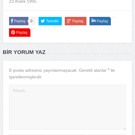
23 Aralık 1995
Paylaş
0
Tweetle
Paylaş
Paylaş
Paylaş
BIR YORUM YAZ
*
E-posta adresiniz yayınlanmayacak.
Gerekli alanlar
ile
işaretlenmişlerdir