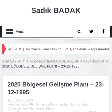
Sadık BADAK
Menü
ar
Kış Turizmine Fuar Dopingi
Çanakkale – Ağrı Anadolu Turiz
ANA SAYFA
HAVZA PLANLAMASI VE KALKINMA AJANSLARI
2020 BÖLGESEL GELIŞME PLANI – 23-12-1995
2020 Bölgesel Gelişme Planı – 23-
12-1995
Tarih:
23 Ara, 1995
Kategori:
Havza Planlaması ve Kalkınma Ajansları
,
Kuruluş
Döneminin Ardından Ansiad Kitabı