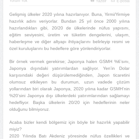
Yorum Yok
Yazdır
E-posta
Gelişmiş ülkeler 2020 yılına hazırlanıyor. Buna, Yirmi/Yirmiye
hazırlık adını veriyorlar. Bundan 25 yıl önce 2000 yılına
hazırlandıkları gibi, 20/20 de ülkelerinde nüfus yapısını,
eğitim seviyesini, üretim ve tüketim dengelerini, ulaşım,
haberleşme ve diğer altyapı ihtiyaçlarını belirleyip resmi ve
özel kuruluşlarını bu hedeflere göre yönlendiriyorlar.
Bir örnek vermek gerekirse; Japonya halen GSMH %6’sını,
Japonya dışındaki yatırımlardan sağlıyor. Yen’in Dolar
karşısındaki değeri düşürülemediğinden, Japon ticaretini
olumsuz etkileyen bu durumun, uzun vadede çözüm
yollarından biri olarak Japonya, 2020 yılına kadar GSMH’nin
%20’sini Japonya dışı ülkelerdeki yatırımlarından sağlamayı
hedefliyor. Başka ülkelerin 20/20 için hedeflerinin neler
olduğunu bilmiyoruz.
Acaba bizler kendi bölgemiz için böyle bir hazırlık yapabilir
miyiz?
2020 Yılında Batı Akdeniz yöresinde nüfus özellikleri ve