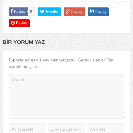
Paylaş
0
Tweetle
Paylaş
Paylaş
Paylaş
BIR YORUM YAZ
*
E-posta adresiniz yayınlanmayacak.
Gerekli alanlar
ile
işaretlenmişlerdir