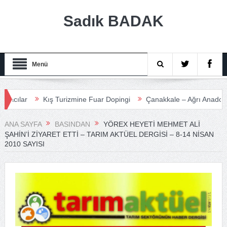
Sadık BADAK
Menü
ar
Kış Turizmine Fuar Dopingi
Çanakkale – Ağrı Anadolu Turiz
ANA SAYFA
BASINDAN
YÖREX HEYETI MEHMET ALI
ŞAHIN’I ZIYARET ETTI – TARIM AKTÜEL DERGISI – 8-14 NISAN
2010 SAYISI