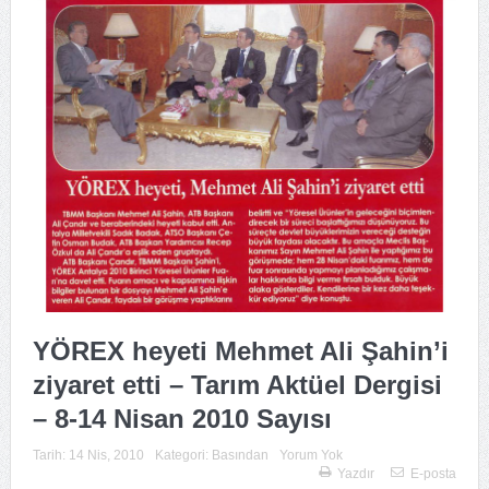
YÖREX heyeti Mehmet Ali Şahin’i
ziyaret etti – Tarım Aktüel Dergisi
– 8-14 Nisan 2010 Sayısı
Tarih:
14 Nis, 2010
Kategori:
Basından
Yorum Yok
Yazdır
E-posta