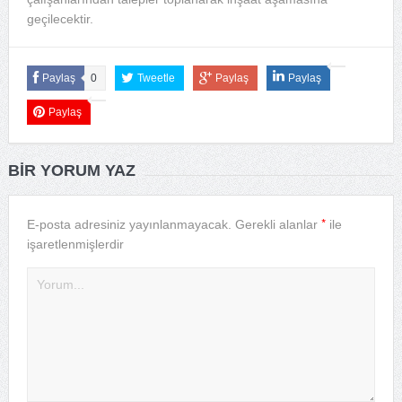
geçilecektir.
Paylaş
0
Tweetle
Paylaş
Paylaş
Paylaş
BIR YORUM YAZ
*
E-posta adresiniz yayınlanmayacak.
Gerekli alanlar
ile
işaretlenmişlerdir