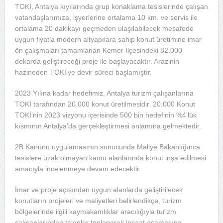
TOKİ, Antalya kıyılarında grup konaklama tesislerinde çalışan
vatandaşlarımıza, işyerlerine ortalama 10 km. ve servis ile
ortalama 20 dakikayı geçmeden ulaşılabilecek mesafede
uygun fiyatla modern altyapılara sahip konut üretimine imar
ön çalışmaları tamamlanan Kemer İlçesindeki 82.000
dekarda geliştireceği proje ile başlayacaktır. Arazinin
hazineden TOKİ’ye devir süreci başlamıştır.
2023 Yılına kadar hedefimiz, Antalya turizm çalışanlarına
TOKİ tarafından 20.000 konut üretilmesidir. 20.000 Konut
TOKİ’nin 2023 vizyonu içerisinde 500 bin hedefinin %4’lük
kısmının Antalya’da gerçekleştirmesi anlamına gelmektedir.
2B Kanunu uygulamasının sonucunda Maliye Bakanlığınca
tesislere uzak olmayan kamu alanlarında konut inşa edilmesi
amacıyla incelenmeye devam edecektir.
İmar ve proje açısından uygun alanlarda geliştirilecek
konutların projeleri ve maliyetleri belirlendikçe, turizm
bölgelerinde ilgili kaymakamlıklar aracılığıyla turizm
çalışanlarından talepler toplanarak inşaat aşamasına