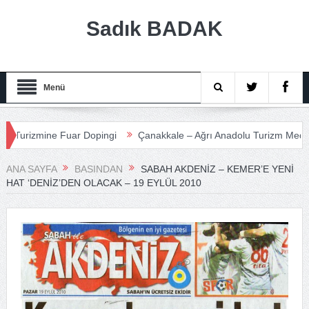
Sadık BADAK
Menü
zmine Fuar Dopingi
Çanakkale – Ağrı Anadolu Turizm Medeniyet Y
ANA SAYFA
BASINDAN
SABAH AKDENIZ – KEMER’E YENI
HAT ‘DENIZ’DEN OLACAK – 19 EYLÜL 2010