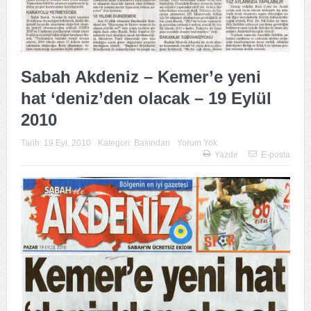
Sabah Akdeniz – Kemer’e yeni
hat ‘deniz’den olacak – 19 Eylül
2010
Tarih:
19 Eyl, 2010
Kategori:
Basından
Yorum Yok
Yazdır
E-posta