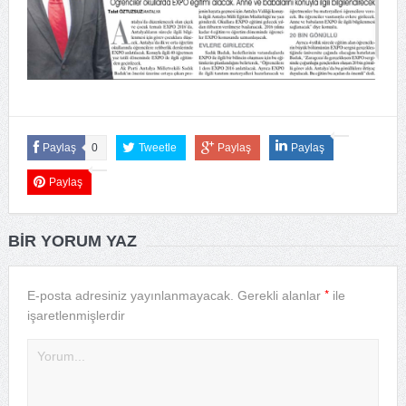
Paylaş
0
Tweetle
Paylaş
Paylaş
Paylaş
BIR YORUM YAZ
*
E-posta adresiniz yayınlanmayacak.
Gerekli alanlar
ile
işaretlenmişlerdir