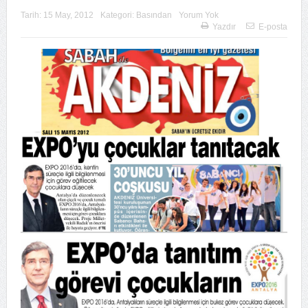
Tarih:
15 May, 2012
Kategori:
Basından
Yorum Yok
Yazdır
E-posta