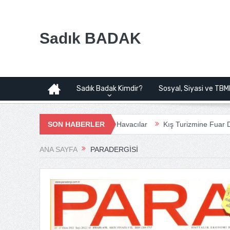
Sadık BADAK
Sadık Badak Kimdir?
Sosyal, Siyasi ve TBM
valimanı Projesi | Bağımsız Havacılar
SON HABERLER
Kış Turizmine Fuar Dopingi
ANA SAYFA
PARADERGISI