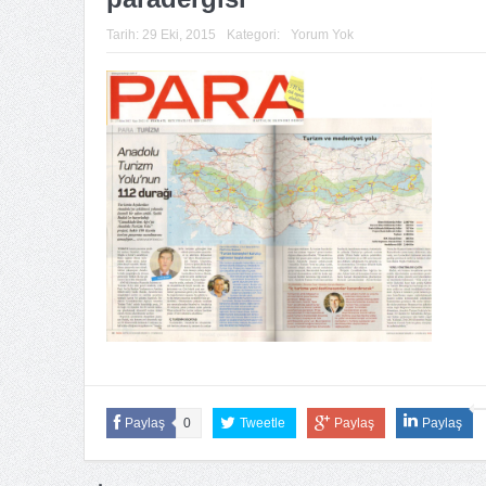
Tarih:
29 Eki, 2015
Kategori:
Yorum Yok
Paylaş
0
Tweetle
Paylaş
Paylaş