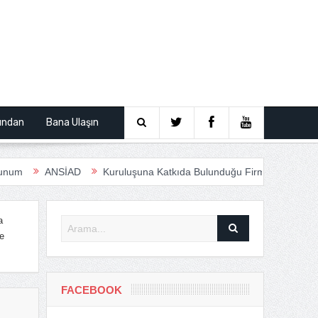
ından
Bana Ulaşın
ANSİAD
Kuruluşuna Katkıda Bulunduğu Firmalar
Anfas Road
a
e
FACEBOOK