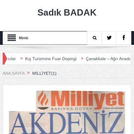
Sadık BADAK
Menü
ar
Kış Turizmine Fuar Dopingi
Çanakkale – Ağrı Anadolu Turi
ANA SAYFA
MILLIYET(1)