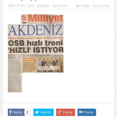
Tarih:
29 Eki, 2015
Kategori:
Yorum Yok
Yazdır
E-posta
Paylaş
0
Tweetle
Paylaş
Paylaş