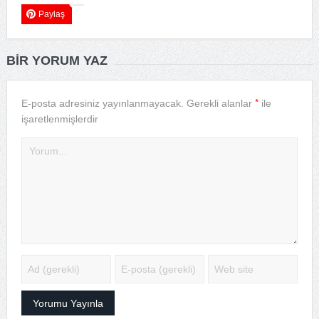
Paylaş
BIR YORUM YAZ
*
E-posta adresiniz yayınlanmayacak.
Gerekli alanlar
ile
işaretlenmişlerdir