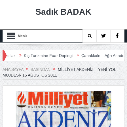
Sadık BADAK
Menü
ar
Kış Turizmine Fuar Dopingi
Çanakkale – Ağrı Anadolu Turiz
ANA SAYFA
BASINDAN
MILLIYET AKDENIZ – YENI YOL
MÜJDESI- 15 AĞUSTOS 2011