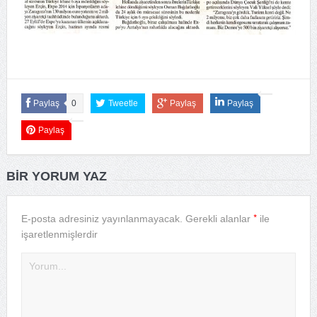
Paylaş
0
Tweetle
Paylaş
Paylaş
Paylaş
BIR YORUM YAZ
*
E-posta adresiniz yayınlanmayacak.
Gerekli alanlar
ile
işaretlenmişlerdir