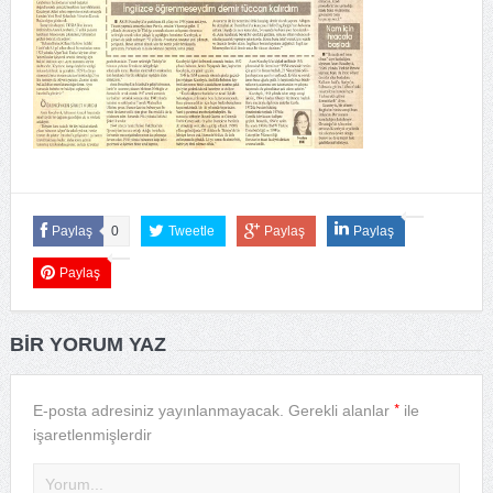
Paylaş
0
Tweetle
Paylaş
Paylaş
Paylaş
BIR YORUM YAZ
*
E-posta adresiniz yayınlanmayacak.
Gerekli alanlar
ile
işaretlenmişlerdir