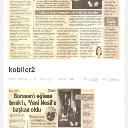
kobiler2
Tarih:
29 Eki, 2015
Kategori:
Yorum Yok
Yazdır
E-posta