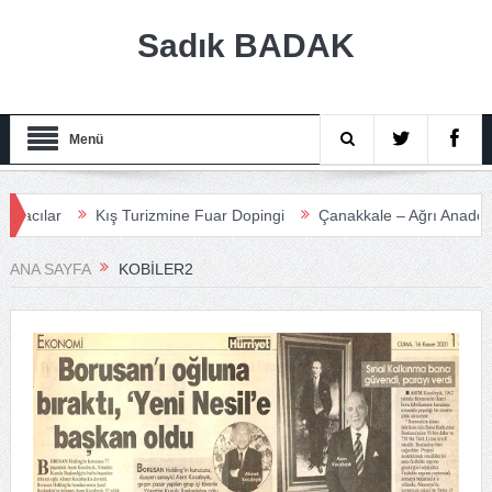
Sadık BADAK
Menü
lar
Kış Turizmine Fuar Dopingi
Çanakkale – Ağrı Anadolu Turi
ANA SAYFA
KOBILER2