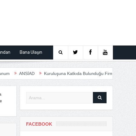
ından
Bana Ulaşın
ANSİAD
Kuruluşuna Katkıda Bulunduğu Firmalar
Anfas Road
a
e
FACEBOOK