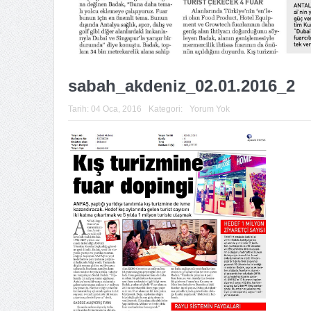
sabah_akdeniz_02.01.2016_2
Tarih:
04 Oca, 2016
Kategori:
Yorum Yok