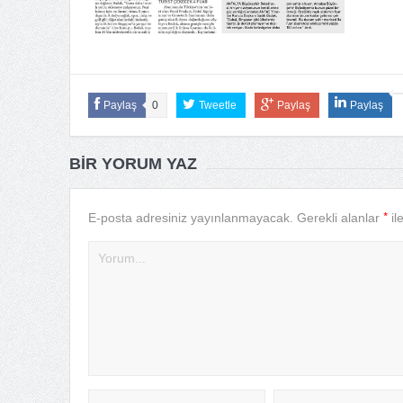
Paylaş
0
Tweetle
Paylaş
Paylaş
BIR YORUM YAZ
*
E-posta adresiniz yayınlanmayacak.
Gerekli alanlar
il