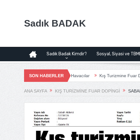
Sadık BADAK
Sadık Badak Kimdir?
Sosyal, Siyasi ve TBM
valimanı Projesi | Bağımsız Havacılar
SON HABERLER
Kış Turizmine Fuar Dopingi
ANA SAYFA
KIŞ TURIZMINE FUAR DOPINGI
SABA