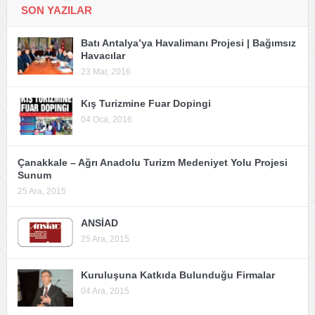
SON YAZILAR
Batı Antalya’ya Havalimanı Projesi | Bağımsız
Havacılar
23 Mar, 2016
Kış Turizmine Fuar Dopingi
04 Oca, 2016
Çanakkale – Ağrı Anadolu Turizm Medeniyet Yolu Projesi
Sunum
25 Ara, 2015
ANSİAD
25 Ara, 2015
Kuruluşuna Katkıda Bulunduğu Firmalar
04 Ara, 2015