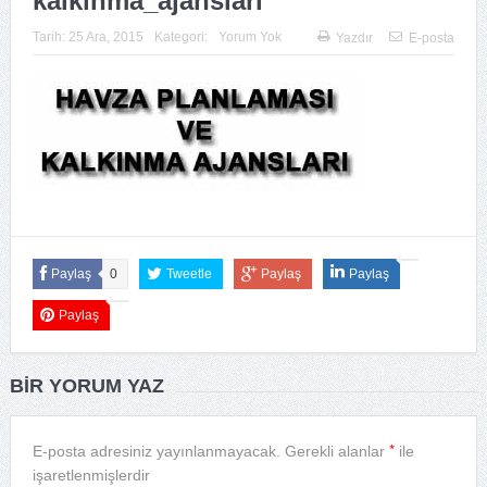
kalkinma_ajanslari
Tarih:
25 Ara, 2015
Kategori:
Yorum Yok
Yazdır
E-posta
Paylaş
0
Tweetle
Paylaş
Paylaş
Paylaş
BIR YORUM YAZ
*
E-posta adresiniz yayınlanmayacak.
Gerekli alanlar
ile
işaretlenmişlerdir