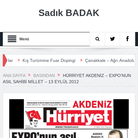
Sadık BADAK
Menü
Kış Turizmine Fuar Dopingi
Çanakkale – Ağrı Anadolu Turizm 
ANA SAYFA
BASINDAN
HÜRRIYET AKDENIZ – EXPO’NUN
ASIL SAHIBI MILLET – 13 EYLÜL 2012