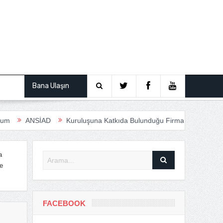
ından
Bana Ulaşın
Kuruluşuna Katkıda Bulunduğu Firmalar
Anfas Roadshow Sesle
a
e
FACEBOOK