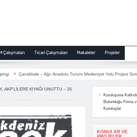
M Çalışmaları
Ticari Çalışmaları
Makaleler
Projeler
Bas
le – Ağrı Anadolu Turizm Medeniyet Yolu Projesi Sunum
ANSİAD
, AKP’LILERE KIYAĞI UNUTTU – 26
Kuruluşuna Katkıd
Bulunduğu Firma v
Kuruluşlar
KONULAR VE
PROJELER