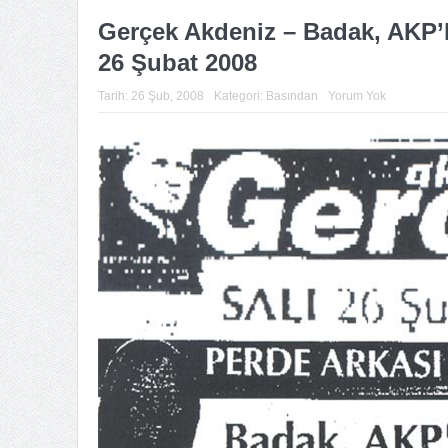
Gerçek Akdeniz – Badak, AKP’l
26 Şubat 2008
Tarih:
26 Şub, 2008
Kategori:
Basından
Yorum Yok