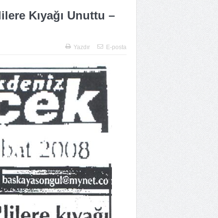
ilere Kıyağı Unuttu –
Yazdır
E-posta