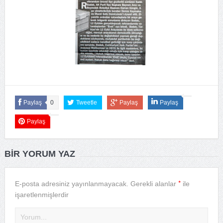
Paylaş
0
Tweetle
Paylaş
Paylaş
Paylaş
BIR YORUM YAZ
*
E-posta adresiniz yayınlanmayacak.
Gerekli alanlar
ile
işaretlenmişlerdir