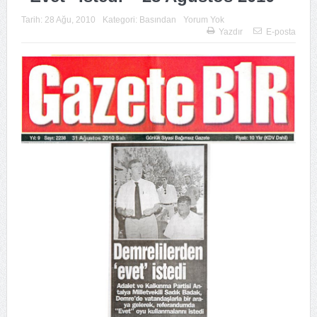
Tarih:
28 Ağu, 2010
Kategori:
Basından
Yorum Yok
Yazdır
E-posta