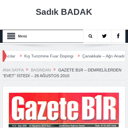
Sadık BADAK
Menü
lar
Kış Turizmine Fuar Dopingi
Çanakkale – Ağrı Anadolu Turi
ANA SAYFA
BASINDAN
GAZETE B1R – DEMRELILERDEN
“EVET” İSTEDI – 28 AĞUSTOS 2010