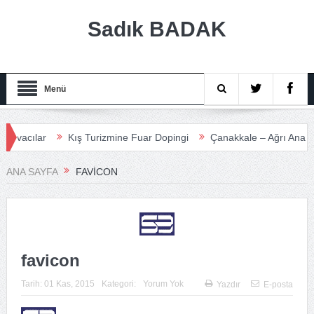
Sadık BADAK
Menü
acılar
Kış Turizmine Fuar Dopingi
Çanakkale – Ağrı Anadolu T
ANA SAYFA
FAVICON
favicon
Tarih:
01 Kas, 2015
Kategori:
Yorum Yok
Yazdır
E-posta