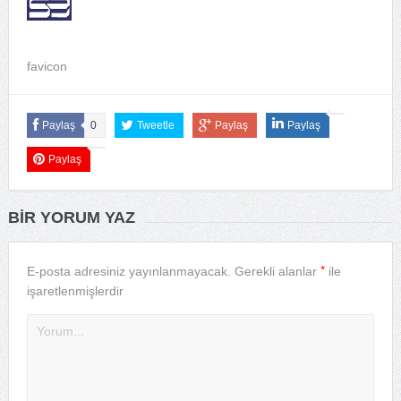
favicon
Paylaş
0
Tweetle
Paylaş
Paylaş
Paylaş
BIR YORUM YAZ
*
E-posta adresiniz yayınlanmayacak.
Gerekli alanlar
ile
işaretlenmişlerdir