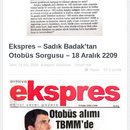
Ekspres – Sadık Badak’tan
Otobüs Sorgusu – 18 Aralık 2209
Tarih:
18 Ara, 2009
Kategori:
Basından
Yorum Yok
Yazdır
E-posta