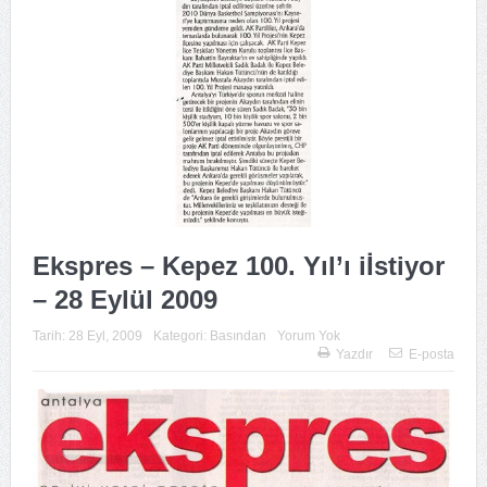
Ekspres – Kepez 100. Yıl’ı iİstiyor
– 28 Eylül 2009
Tarih:
28 Eyl, 2009
Kategori:
Basından
Yorum Yok
Yazdır
E-posta