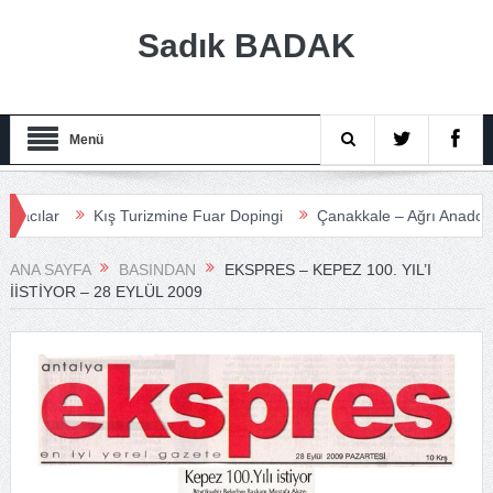
Sadık BADAK
Menü
lar
Kış Turizmine Fuar Dopingi
Çanakkale – Ağrı Anadolu Turi
ANA SAYFA
BASINDAN
EKSPRES – KEPEZ 100. YIL’I
IİSTIYOR – 28 EYLÜL 2009