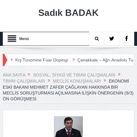
Sadık BADAK
Menü
Kış Turizmine Fuar Dopingi
Çanakkale – Ağrı Anadolu Turizm Me
ANA SAYFA
SOSYAL, SIYASI VE TBMM ÇALIŞMALARI
TBMM ÇALIŞMALARI
MECLIS KONUŞMALARI
EKONOMI
ESKI BAKANI MEHMET ZAFER ÇAĞLAYAN HAKKINDA BIR
MECLIS SORUŞTURMASI AÇILMASINA İLIŞKIN ÖNERGENIN (9/3)
ÖN GÖRÜŞMESI