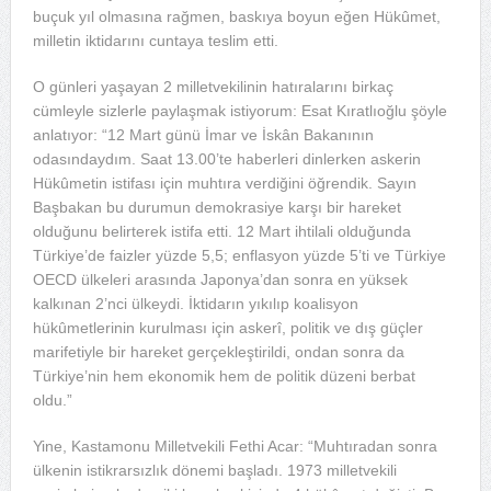
buçuk yıl olmasına rağmen, baskıya boyun eğen Hükûmet,
milletin iktidarını cuntaya teslim etti.
O günleri yaşayan 2 milletvekilinin hatıralarını birkaç
cümleyle sizlerle paylaşmak istiyorum: Esat Kıratlıoğlu şöyle
anlatıyor: “12 Mart günü İmar ve İskân Bakanının
odasındaydım. Saat 13.00’te haberleri dinlerken askerin
Hükûmetin istifası için muhtıra verdiğini öğrendik. Sayın
Başbakan bu durumun demokrasiye karşı bir hareket
olduğunu belirterek istifa etti. 12 Mart ihtilali olduğunda
Türkiye’de faizler yüzde 5,5; enflasyon yüzde 5’ti ve Türkiye
OECD ülkeleri arasında Japonya’dan sonra en yüksek
kalkınan 2’nci ülkeydi. İktidarın yıkılıp koalisyon
hükûmetlerinin kurulması için askerî, politik ve dış güçler
marifetiyle bir hareket gerçekleştirildi, ondan sonra da
Türkiye’nin hem ekonomik hem de politik düzeni berbat
oldu.”
Yine, Kastamonu Milletvekili Fethi Acar: “Muhtıradan sonra
ülkenin istikrarsızlık dönemi başladı. 1973 milletvekili