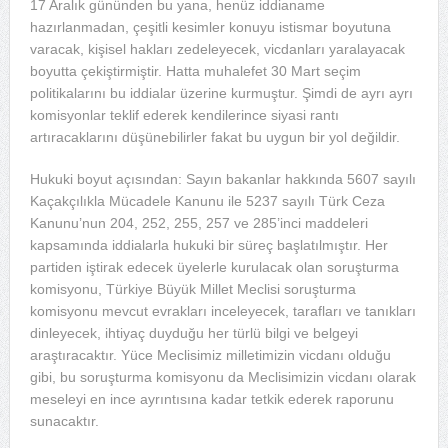
17 Aralık gününden bu yana, henüz iddianame
hazırlanmadan, çeşitli kesimler konuyu istismar boyutuna
varacak, kişisel hakları zedeleyecek, vicdanları yaralayacak
boyutta çekiştirmiştir. Hatta muhalefet 30 Mart seçim
politikalarını bu iddialar üzerine kurmuştur. Şimdi de ayrı ayrı
komisyonlar teklif ederek kendilerince siyasi rantı
artıracaklarını düşünebilirler fakat bu uygun bir yol değildir.
Hukuki boyut açısından: Sayın bakanlar hakkında 5607 sayılı
Kaçakçılıkla Mücadele Kanunu ile 5237 sayılı Türk Ceza
Kanunu’nun 204, 252, 255, 257 ve 285’inci maddeleri
kapsamında iddialarla hukuki bir süreç başlatılmıştır. Her
partiden iştirak edecek üyelerle kurulacak olan soruşturma
komisyonu, Türkiye Büyük Millet Meclisi soruşturma
komisyonu mevcut evrakları inceleyecek, tarafları ve tanıkları
dinleyecek, ihtiyaç duyduğu her türlü bilgi ve belgeyi
araştıracaktır. Yüce Meclisimiz milletimizin vicdanı olduğu
gibi, bu soruşturma komisyonu da Meclisimizin vicdanı olarak
meseleyi en ince ayrıntısına kadar tetkik ederek raporunu
sunacaktır.