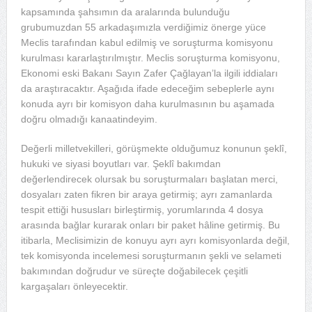
kapsamında şahsımın da aralarında bulunduğu
grubumuzdan 55 arkadaşımızla verdiğimiz önerge yüce
Meclis tarafından kabul edilmiş ve soruşturma komisyonu
kurulması kararlaştırılmıştır. Meclis soruşturma komisyonu,
Ekonomi eski Bakanı Sayın Zafer Çağlayan’la ilgili iddiaları
da araştıracaktır. Aşağıda ifade edeceğim sebeplerle aynı
konuda ayrı bir komisyon daha kurulmasının bu aşamada
doğru olmadığı kanaatindeyim.
Değerli milletvekilleri, görüşmekte olduğumuz konunun şeklî,
hukuki ve siyasi boyutları var. Şeklî bakımdan
değerlendirecek olursak bu soruşturmaları başlatan merci,
dosyaları zaten fikren bir araya getirmiş; ayrı zamanlarda
tespit ettiği hususları birleştirmiş, yorumlarında 4 dosya
arasında bağlar kurarak onları bir paket hâline getirmiş. Bu
itibarla, Meclisimizin de konuyu ayrı ayrı komisyonlarda değil,
tek komisyonda incelemesi soruşturmanın şekli ve selameti
bakımından doğrudur ve süreçte doğabilecek çeşitli
kargaşaları önleyecektir.