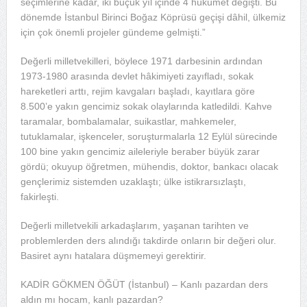
seçimlerine kadar, iki buçuk yıl içinde 4 hükûmet değişti. Bu
dönemde İstanbul Birinci Boğaz Köprüsü geçişi dâhil, ülkemiz
için çok önemli projeler gündeme gelmişti.”
Değerli milletvekilleri, böylece 1971 darbesinin ardından
1973-1980 arasında devlet hâkimiyeti zayıfladı, sokak
hareketleri arttı, rejim kavgaları başladı, kayıtlara göre
8.500’e yakın gencimiz sokak olaylarında katledildi. Kahve
taramalar, bombalamalar, suikastlar, mahkemeler,
tutuklamalar, işkenceler, soruşturmalarla 12 Eylül sürecinde
100 bine yakın gencimiz aileleriyle beraber büyük zarar
gördü; okuyup öğretmen, mühendis, doktor, bankacı olacak
gençlerimiz sistemden uzaklaştı; ülke istikrarsızlaştı,
fakirleşti.
Değerli milletvekili arkadaşlarım, yaşanan tarihten ve
problemlerden ders alındığı takdirde onların bir değeri olur.
Basiret aynı hatalara düşmemeyi gerektirir.
KADİR GÖKMEN ÖĞÜT (İstanbul) – Kanlı pazardan ders
aldın mı hocam, kanlı pazardan?