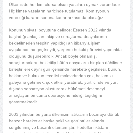
Ülkemizde her kim olursa olsun yasalara uymak zorundadır.
Hiç kimse yasaların haricinde tutulamaz. Komisyonun
vereceği kararın sonuna kadar arkasında olacağız.
Konunun siyasi boyutuna gelince: Esasen 2012 yılında
başladığı anlaşılan takip ve soruşturma dosyalarının
bekletilmeden tespitin yapıldığı an itibarıyla işlem
uygulamasına geçilseydi, yargının hukuki görevini yapmakta
olduğunu düşünebilirdik. Ancak böyle olmamış,
soruşturmaların bekletilip bütün dosyaların bir plan dâhilinde
birleştirilerek aynı gün içerisinde harekete geçilmesi, bunun,
hakkın ve hukukun tecellisi maksadından çok, halkımızı
galeyana getirmek, şok etkisi yaratmak, yurt içinde ve yurt
dışında sansasyon oluşturarak Hükûmeti devirmeyi
amaçlayan bir cunta operasyonu niteliği taşıdığını
göstermektedir.
2003 yılından bu yana ülkemizin istikrarını bozmaya dönük
benzer hareketler başka şekil ve görüntüler altında
sergilenmiş ve başarılı olamamıştır. Hedefleri iktidarın