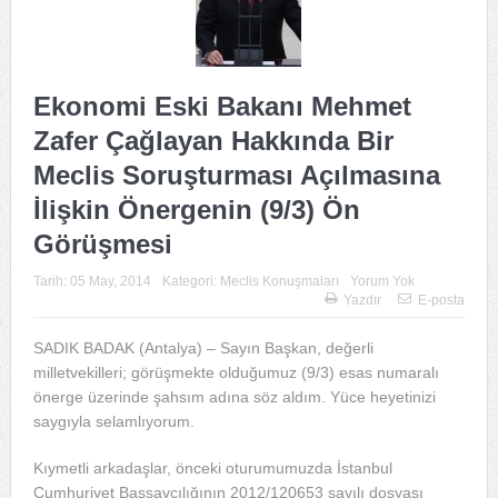
Ekonomi Eski Bakanı Mehmet
Zafer Çağlayan Hakkında Bir
Meclis Soruşturması Açılmasına
İlişkin Önergenin (9/3) Ön
Görüşmesi
Tarih:
05 May, 2014
Kategori:
Meclis Konuşmaları
Yorum Yok
Yazdır
E-posta
SADIK BADAK (Antalya) – Sayın Başkan, değerli
milletvekilleri; görüşmekte olduğumuz (9/3) esas numaralı
önerge üzerinde şahsım adına söz aldım. Yüce heyetinizi
saygıyla selamlıyorum.
Kıymetli arkadaşlar, önceki oturumumuzda İstanbul
Cumhuriyet Başsavcılığının 2012/120653 sayılı dosyası