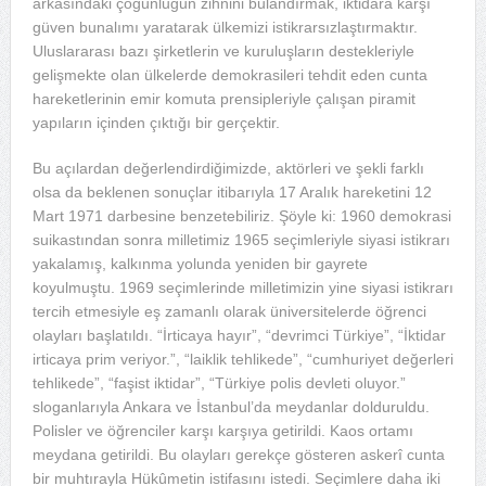
arkasındaki çoğunluğun zihnini bulandırmak, iktidara karşı
güven bunalımı yaratarak ülkemizi istikrarsızlaştırmaktır.
Uluslararası bazı şirketlerin ve kuruluşların destekleriyle
gelişmekte olan ülkelerde demokrasileri tehdit eden cunta
hareketlerinin emir komuta prensipleriyle çalışan piramit
yapıların içinden çıktığı bir gerçektir.
Bu açılardan değerlendirdiğimizde, aktörleri ve şekli farklı
olsa da beklenen sonuçlar itibarıyla 17 Aralık hareketini 12
Mart 1971 darbesine benzetebiliriz. Şöyle ki: 1960 demokrasi
suikastından sonra milletimiz 1965 seçimleriyle siyasi istikrarı
yakalamış, kalkınma yolunda yeniden bir gayrete
koyulmuştu. 1969 seçimlerinde milletimizin yine siyasi istikrarı
tercih etmesiyle eş zamanlı olarak üniversitelerde öğrenci
olayları başlatıldı. “İrticaya hayır”, “devrimci Türkiye”, “İktidar
irticaya prim veriyor.”, “laiklik tehlikede”, “cumhuriyet değerleri
tehlikede”, “faşist iktidar”, “Türkiye polis devleti oluyor.”
sloganlarıyla Ankara ve İstanbul’da meydanlar dolduruldu.
Polisler ve öğrenciler karşı karşıya getirildi. Kaos ortamı
meydana getirildi. Bu olayları gerekçe gösteren askerî cunta
bir muhtırayla Hükûmetin istifasını istedi. Seçimlere daha iki