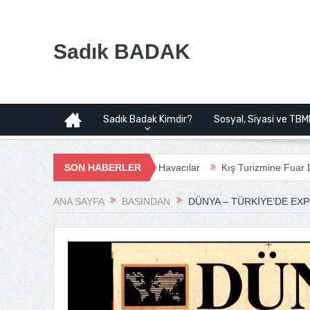
Sadık BADAK
Sadık Badak Kimdir?
Sosyal, Siyasi ve TBM
limanı Projesi | Bağımsız Havacılar
SON HABERLER
Kış Turizmine Fuar Dopingi
ANA SAYFA
BASINDAN
DÜNYA – TÜRKIYE’DE EXP