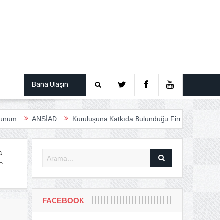
ından
Bana Ulaşın
ANSİAD
Kuruluşuna Katkıda Bulunduğu Firmalar
Anfas Roadsh
a
e
FACEBOOK