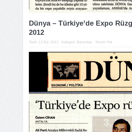
Dünya – Türkiye’de Expo Rüzga
2012
Tarih:
13 Eyl, 2012
Kategori:
Basından
Yorum Yok