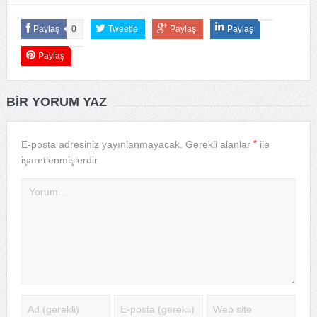
Paylaş
0
Tweetle
Paylaş
Paylaş
Paylaş
BIR YORUM YAZ
*
E-posta adresiniz yayınlanmayacak.
Gerekli alanlar
ile
işaretlenmişlerdir