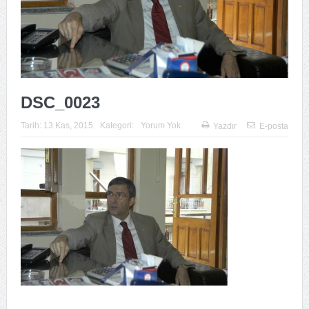
DSC_0023
Tarih:
13 Kas, 2015
Kategori:
Yorum Yok
Yazdır
E-posta