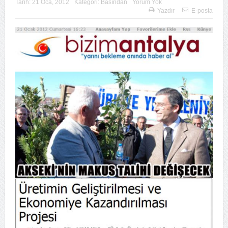
Tarih:
21 Oca, 2012
Kategori:
Basından
Yorum Yok
Yazdır
E-posta