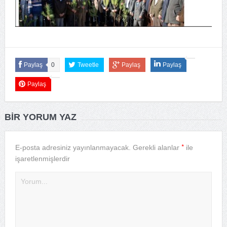
Paylaş
0
Tweetle
Paylaş
Paylaş
Paylaş
BIR YORUM YAZ
*
E-posta adresiniz yayınlanmayacak.
Gerekli alanlar
ile
işaretlenmişlerdir