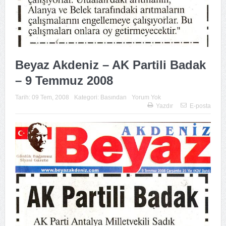
Beyaz Akdeniz – AK Partili Badak
– 9 Temmuz 2008
Tarih:
09 Tem, 2008
Kategori:
Basından
Yorum Yok
Yazdır
E-posta