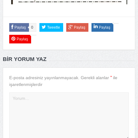
Paylaş
0
Tweetle
Paylaş
Paylaş
Paylaş
BIR YORUM YAZ
*
E-posta adresiniz yayınlanmayacak.
Gerekli alanlar
ile
işaretlenmişlerdir