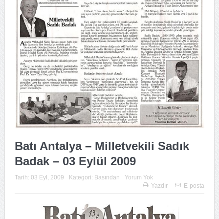
Batı Antalya – Milletvekili Sadık
Badak – 03 Eylül 2009
Tarih:
03 Eyl, 2009
Kategori:
Basından
Yorum Yok
Yazdır
E-posta