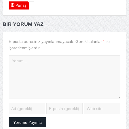
Paylaş
BIR YORUM YAZ
*
E-posta adresiniz yayınlanmayacak.
Gerekli alanlar
ile
işaretlenmişlerdir