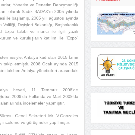
Fuarlar, Yönetim ve Denetim Danışmanlığı
anı olarak Sadık BADAK’ın 2005 yılında
i ile başlamış, 2005 yılı ağustos ayında
aliliği, Dışişleri Bakanlığı, Başbakanlık
xpo talebi ve inancı ile ilgili yazılı
i kurum ve kuruluşların katılımı ile “Expo”
termesiyle, Antalya kadroları 2015 İzmir
n takip etmiştir. 2008 Ocak ayında 2015
i takiben Antalya yöneticileri arasındaki
Antalya heyeti, 11 Temmuz 2008’de
Şubat 2009’da Hollanda ve Mart 2009’da
lanlarında incelemeler yapmıştır.
 Bürosu Genel Sekreteri Mr. V.Gonzales
 inceleme ve görüşmeler yapılmıştır.
tçıları Birliği, DTM’nin onayı ve Lahey