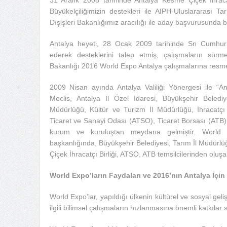
Büyükelçiliğimizin destekleri ile AIPH-Uluslararası Ta
Dışişleri Bakanlığımız aracılığı ile aday başvurusunda 
Antalya heyeti, 28 Ocak 2009 tarihinde Sn Cumhur
ederek desteklerini talep etmiş, çalışmaların sürmes
Bakanlığı 2016 World Expo Antalya çalışmalarına resm
2009 Nisan ayında Antalya Valiliği Yönergesi ile “A
Meclis, Antalya İl Özel İdaresi, Büyükşehir Belediy
Müdürlüğü, Kültür ve Turizm İl Müdürlüğü, İhracatçı Bi
Ticaret ve Sanayi Odası (ATSO), Ticaret Borsası (ATB
kurum ve kuruluştan meydana gelmiştir. World E
başkanlığında, Büyükşehir Belediyesi, Tarım İl Müdürlü
Çiçek İhracatçı Birliği, ATSO, ATB temsilcilerinden oluş
World Expo’ların Faydaları ve 2016’nın Antalya İçin G
World Expo’lar, yapıldığı ülkenin kültürel ve sosyal geliş
ilgili bilimsel çalışmaların hızlanmasına önemli katkılar