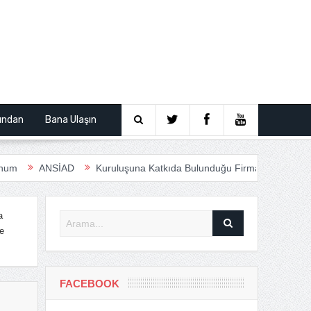
ından
Bana Ulaşın
NSİAD
Kuruluşuna Katkıda Bulunduğu Firmalar
Anfas Roadsho
a
e
FACEBOOK