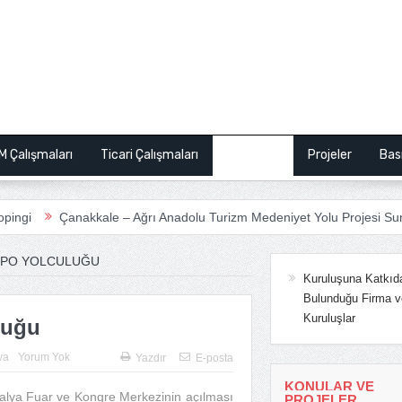
M Çalışmaları
Ticari Çalışmaları
Makaleler
Projeler
Bas
Çanakkale – Ağrı Anadolu Turizm Medeniyet Yolu Projesi Sunum
A
XPO YOLCULUĞU
Kuruluşuna Katkıd
Bulunduğu Firma v
Kuruluşlar
luğu
ya
Yorum Yok
Yazdır
E-posta
KONULAR VE
ntalya Fuar ve Kongre Merkezinin açılması
PROJELER