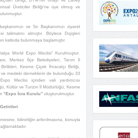
rımsal Üreticiler Birliği’ne üye olmuş ve
bulunmuştur.
başkanımızı ve Sn Başkanımızı ziyaret
i talimatını almıştır. Böylece Dışişleri
en katkıda bulunmaya başlamıştır.
ntalya World Expo Meclisi” Kurulmuştur.
esi, Merkez İlçe Belediyeleri, Tarım İl
rlikleri, Kesme Çiçek İhracatçı Birliği,
) ve mesleki derneklerin de bulunduğu 33
xpo Meclisi içinden vali yardımcısı
ğü, Kültür ve Turizm İl Müdürlüğü, Kesme
an
“Expo İcra Kurulu”
oluşturulmuştur.
etirileri
mesine, bilinirliğin arttırılmasına, konuyla
 sağlamaktadır.