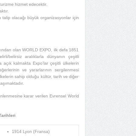
 turizme hizmet edecektir.
ktır.
zin talip olacağı büyük organizasyonlar için
arından olan WORLD EXPO, ilk defa 1851
i/belirsiz aralıklarla dünyanın çeşitli
 açık kalmakta Expo’lar çeşitli ülkelerin
erlerinin ve yararlarının sergilenmesi
lerin sahip olduğu kültür, tarih ve diğer
taşımaktadır.
nlenmesine karar verilen Evrensel World
arihleri
1914 Lyon (Fransa)