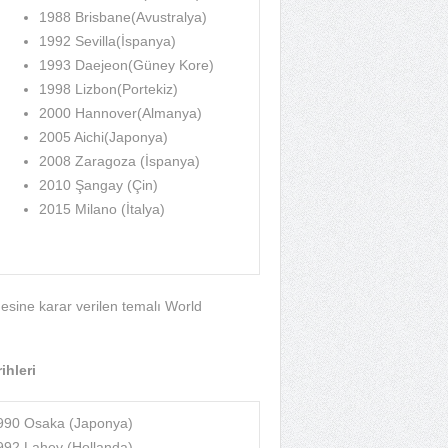
1988 Brisbane(Avustralya)
1992 Sevilla(İspanya)
1993 Daejeon(Güney Kore)
1998 Lizbon(Portekiz)
2000 Hannover(Almanya)
2005 Aichi(Japonya)
2008 Zaragoza (İspanya)
2010 Şangay (Çin)
2015 Milano (İtalya)
sine karar verilen temalı World
ihleri
990 Osaka (Japonya)
992 Lahey (Hollanda)