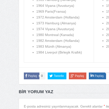
1964 Viyana (Avusturya)
1
1969 Paris(Fransa)
1
1972 Amsterdam (Hollanda)
2
1973 Hamburg (Almanya)
2
1974 Viyana (Avusturya)
2
1980 Montreal (Kanada)
2
1982 Amsterdam (Hollanda)
2
1983 Münih (Almanya)
2
1984 Liverpol (Birleşik Krallık)
Paylaş
0
Tweetle
Paylaş
Paylaş
BIR YORUM YAZ
*
E-posta adresiniz yayınlanmayacak.
Gerekli alanlar
il