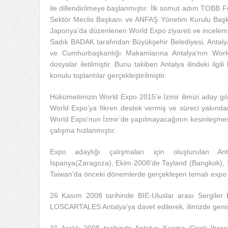
ile dillendirilmeye başlanmıştır. İlk somut adım TOBB 
Sektör Meclis Başkanı ve ANFAŞ Yönetim Kurulu Başk
Japonya’da düzenlenen World Expo ziyareti ve incelemes
Sadık BADAK tarafından Büyükşehir Belediyesi, Antalya V
ve Cumhurbaşkanlığı Makamlarına Antalya’nın World E
dosyalar iletilmiştir. Bunu takiben Antalya ilindeki ilgil
konulu toplantılar gerçekleştirilmiştir.
Hükümetimizin World Expo 2015’e İzmir ilimizi aday gös
World Expo’ya fikren destek vermiş ve süreci yakında
World Expo’nun İzmir’de yapılmayacağının kesinleşmesin
çalışma hızlanmıştır.
Expo adaylığı çalışmaları için oluşturulan 
İspanya(Zaragoza), Ekim 2008’de Tayland (Bangkok), 
Taiwan’da önceki dönemlerde gerçekleşen temalı expo a
26 Kasım 2008 tarihinde BIE-Uluslar arası Sergiler
LOSCARTALES Antalya’ya davet edilerek, ilimizde geniş
31 Aralık 2008 tarihinde Antalya Kesme Çiçek İhraca