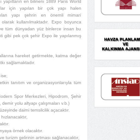
cı yapıtların en bilineni 1889 Paris World
o’lar için yapılan bir çok yapı halen
apılan yapı şehrin en önemli mimari
 olarak kullanılmaktadır. Expo boyunca
a ve tüm dünyadan yüz binlerce insan bu
ti gibi pek çok şehir Expo ile yapılanmış
allarına hareket getirmekte, katma değer
tkı sağlamaktadır.
ise;
ın etkin tanıtım ve organizasyonlarıyla tüm
, Modern Spor Merkezleri, Hipodrom, Şehir
, demir yolu altyapı çalışmaları v.b.)
üzeyinde daimi temsilcilik açacaktır.
hızlanacaktır,
ktır.
nyaya örnek olacaktır.
 ve turizm gelirinin artması sağlanacaktır,