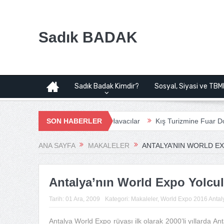
Sadık BADAK
Sadık Badak Kimdir?
Sosyal, Siyasi ve TBM
imanı Projesi | Bağımsız Havacılar
SON HABERLER
Kış Turizmine Fuar Dopingi
ANA SAYFA
MAKALELER
ANTALYA’NIN WORLD E
Antalya’nın World Expo Yolcu
Tarih:
01 Ara, 2009
Kategori:
Makaleler
,
World Expo 2016 Antal
Antalya World Expo rüyası ilk olarak 2000’li yıllarda A