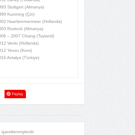
993 Stuttgart (Almanya)
999 Kunming (Çin)
002 Haarlemmermeer (Hollanda)
003 Rostock (Almanya)
006 – 2007 Chiang (Tayland)
012 Venlo (Hollanda)
012 Yeosu (Kore)
016 Antalya (Türkiye)
Paylaş
e işaretlenmişlerdir