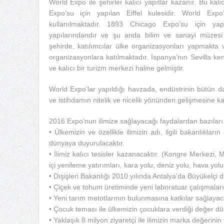
World Expo ile şehirler kalıcı yapıtlar kazanır. Bu kalı
Expo’su için yapılan Eiffel kulesidir. World Exp
kullanılmaktadır. 1893 Chicago Expo’su için y
yapılarındandır ve şu anda bilim ve sanayi müzesi
şehirde, katılımcılar ülke organizasyonları yapmakt
organizasyonlara katılmaktadır. İspanya’nın Sevilla ken
ve kalıcı bir turizm merkezi haline gelmiştir.
World Expo’lar yapıldığı havzada, endüstrinin bütün d
ve istihdamın nitelik ve nicelik yönünden gelişmesine ka
2016 Expo’nun ilimize sağlayacağı faydalardan bazıları 
• Ülkemizin ve özellikle ilimizin adı, ilgili bakanlıklar
dünyaya duyurulacaktır.
• İlimiz kalıcı tesisler kazanacaktır. (Kongre Merkezi
içi yenileme yatırımları, kara yolu, deniz yolu, hava yolu
• Dışişleri Bakanlığı 2010 yılında Antalya’da Büyükelçi d
• Çiçek ve tohum üretiminde yeni laboratuar çalışmaları 
• Yeni tarım metotlarının bulunmasına katkılar sağlayaca
• Çocuk teması ile ülkemizin çocuklara verdiği değer dü
• Yaklaşık 8 milyon ziyaretçi ile ilimizin marka değerinin