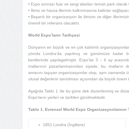
• Expo sonrası fuar ve sergi alanları temalı park olarak
• İlimiz ve havza illerinin kalkınmasına katkılar sağlayaca
• Başarılı bir organizasyon ile ilimizin ve diğer illerimi
önemli bir referans olacaktır.
World Expo’ların Tarihçesi
Dünyanın en büyük ve en çok katılımlı organizasyonl
yılında Londra’da yapılmış ve günümüze kadar belirl
kentlerinde yapılagelmiştir. Expo’lar 3 – 6 ay arasında
mallarının pazarlanmasından ziyade, bu malların değ
amacını taşıyan organizasyonlar olup, aynı zamanda ülke
ulusal değerlerin tanıtılması açısından da büyük önem 
Aşağıda Tablo 1.’de bu güne dek düzenlenmiş ve düze
Expo’ların yerleri ve tarihleri görülmektedir.
Tablo 1. Evrensel World Expo Organizasyonlarının T
1851 Londra (İngiltere)