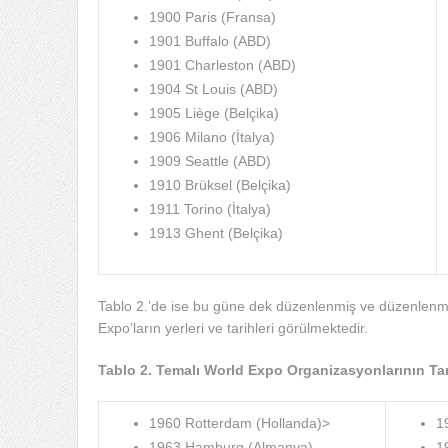
1900 Paris (Fransa)
1901 Buffalo (ABD)
1901 Charleston (ABD)
1904 St Louis (ABD)
1905 Liège (Belçika)
1906 Milano (İtalya)
1909 Seattle (ABD)
1910 Brüksel (Belçika)
1911 Torino (İtalya)
1913 Ghent (Belçika)
Tablo 2.’de ise bu güne dek düzenlenmiş ve düzenlenme
Expo’ların yerleri ve tarihleri görülmektedir.
Tablo 2. Temalı World Expo Organizasyonlarının Tar
1960 Rotterdam (Hollanda)>
1
1963 Hamburg
(Almanya)
1