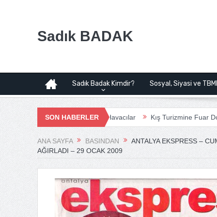
Sadık BADAK
Sadık Badak Kimdir?
Sosyal, Siyasi ve TBM
 Projesi | Bağımsız Havacılar
SON HABERLER
Kış Turizmine Fuar Dopingi
Çana
ANA SAYFA
BASINDAN
ANTALYA EKSPRESS – CU
AĞIRLADI – 29 OCAK 2009