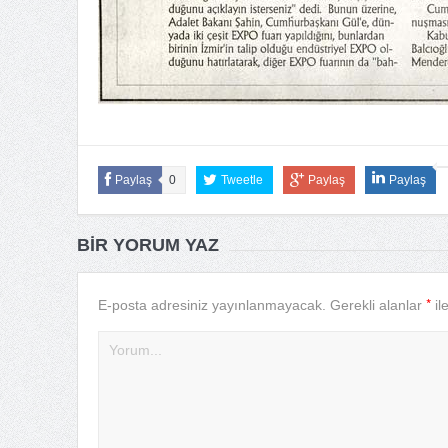
Paylaş
0
Tweetle
Paylaş
Paylaş
BIR YORUM YAZ
*
E-posta adresiniz yayınlanmayacak.
Gerekli alanlar
il