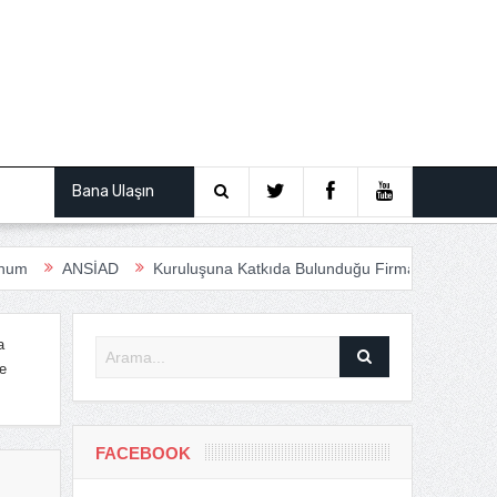
ından
Bana Ulaşın
AD
Kuruluşuna Katkıda Bulunduğu Firmalar
Anfas Roadshow Se
a
e
FACEBOOK