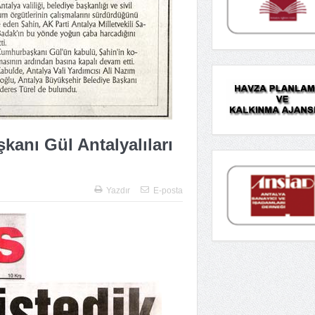
anı Gül Antalyalıları
Yazdır
E-posta