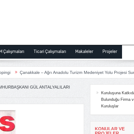
M Çalışmaları
Ticari Çalışmaları
Makaleler
Projeler
Bas
kkale – Ağrı Anadolu Turizm Medeniyet Yolu Projesi Sunum
ANSİ
MHURBAŞKANI GÜL ANTALYALILARI
Kuruluşuna Katkıd
Bulunduğu Firma v
Kuruluşlar
KONULAR VE
PROJELER