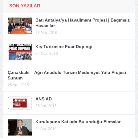
SON YAZILAR
Batı Antalya’ya Havalimanı Projesi | Bağımsız
Havacılar
23 Mar, 2016
Kış Turizmine Fuar Dopingi
04 Oca, 2016
Çanakkale – Ağrı Anadolu Turizm Medeniyet Yolu Projesi
Sunum
25 Ara, 2015
ANSİAD
25 Ara, 2015
Kuruluşuna Katkıda Bulunduğu Firmalar
04 Ara, 2015