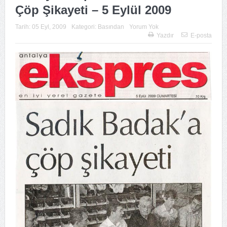
Çöp Şikayeti – 5 Eylül 2009
Tarih:
05 Eyl, 2009
Kategori:
Basından
Yorum Yok
Yazdır
E-posta