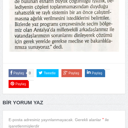
Paylaş
0
Tweetle
Paylaş
Paylaş
Paylaş
BIR YORUM YAZ
*
E-posta adresiniz yayınlanmayacak.
Gerekli alanlar
ile
işaretlenmişlerdir