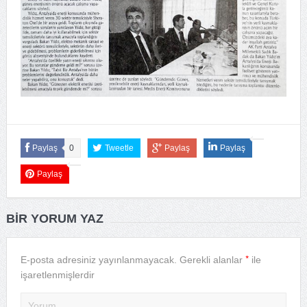
Paylaş
0
Tweetle
Paylaş
Paylaş
Paylaş
BIR YORUM YAZ
*
E-posta adresiniz yayınlanmayacak.
Gerekli alanlar
ile
işaretlenmişlerdir