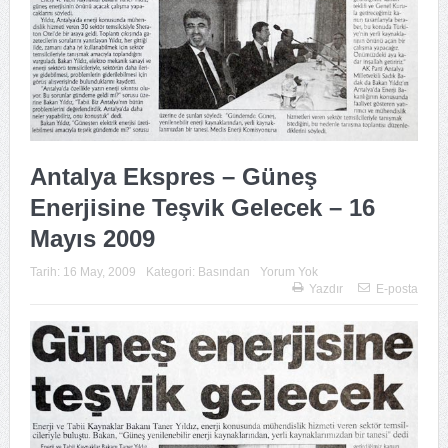
Antalya Ekspres – Güneş
Enerjisine Teşvik Gelecek – 16
Mayıs 2009
Tarih:
16 May, 2009
Kategori:
Basından
Yorum Yok
Yazdır
E-posta