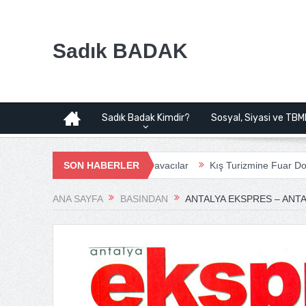
Sadık BADAK
Sadık Badak Kimdir?
Sosyal, Siyasi ve TBM
Projesi | Bağımsız Havacılar
SON HABERLER
Kış Turizmine Fuar Dopingi
Çanak
ANA SAYFA
BASINDAN
ANTALYA EKSPRES – ANTAL