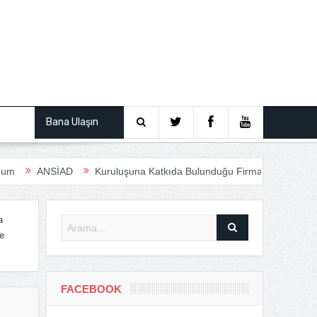
ından
Bana Ulaşın
D
Kuruluşuna Katkıda Bulunduğu Firmalar
Anfas Roadshow Ses
a
e
FACEBOOK