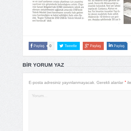
Paylaş
0
Tweetle
Paylaş
Paylaş
BIR YORUM YAZ
*
E-posta adresiniz yayınlanmayacak.
Gerekli alanlar
il