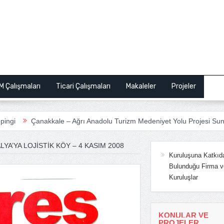
M Çalışmaları
Ticari Çalışmaları
Makaleler
Projeler
Bas
kale – Ağrı Anadolu Turizm Medeniyet Yolu Projesi Sunum
ANSİA
YA’YA LOJISTIK KÖY – 4 KASIM 2008
Kuruluşuna Katkıd
Bulunduğu Firma v
Kuruluşlar
KONULAR VE
PROJELER