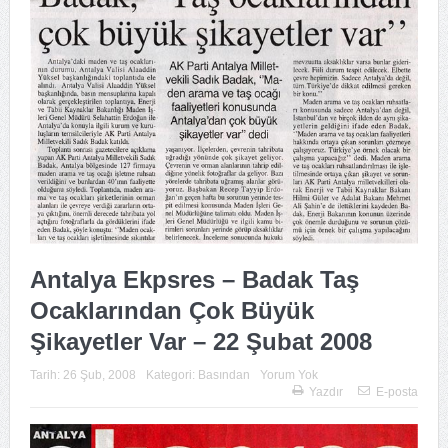
Antalya Ekpsres – Badak Taş
Ocaklarından Çok Büyük
Şikayetler Var – 22 Şubat 2008
Tarih:
26 Şub, 2008
Kategori:
Basından
Yorum Yok
Yazdır
E-posta