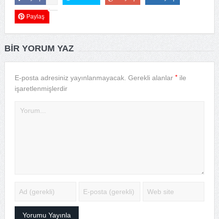
Paylaş
BIR YORUM YAZ
*
E-posta adresiniz yayınlanmayacak.
Gerekli alanlar
ile
işaretlenmişlerdir