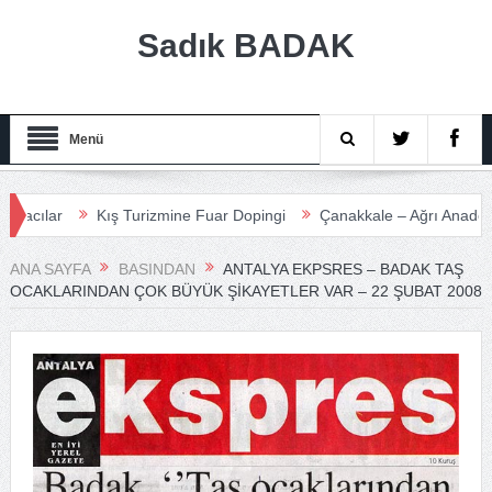
Sadık BADAK
Menü
lar
Kış Turizmine Fuar Dopingi
Çanakkale – Ağrı Anadolu Turi
ANA SAYFA
BASINDAN
ANTALYA EKPSRES – BADAK TAŞ
OCAKLARINDAN ÇOK BÜYÜK ŞIKAYETLER VAR – 22 ŞUBAT 2008