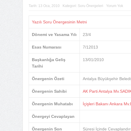
Tarih:
13 Oca, 2010
Kategori:
Soru Önergeleri
Yorum Yok
Yazılı Soru Önergesinin Metni
Dönemi ve Yasama Yılı
23/4
Esas Numarası
7/12013
Başkanlığa Geliş
13/01/2010
Tarihi
Önergenin Özeti
Antalya Büyükşehir Belediy
Önergenin Sahibi
AK Parti Antalya Mv.SAD
Önergenin Muhatabı
İçişleri Bakanı Ankara M
Önergeyi Cevaplayan
Önergenin Son
Süresi İçinde Cevaplandır