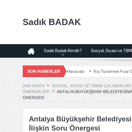
Sadık BADAK
Sadık Badak Kimdir?
Sosyal, Siyasi ve TBM
Havalimanı Projesi | Bağımsız Havacılar
SON HABERLER
Kış Turizmine Fuar Doping
ANA SAYFA
SOSYAL, SIYASI VE TBMM ÇALIŞMALARI
ÖNERGELERI
ANTALYA BÜYÜKŞEHIR BELEDIYESININ
ÖNERGESI
Antalya Büyükşehir Belediyes
İlişkin Soru Önergesi