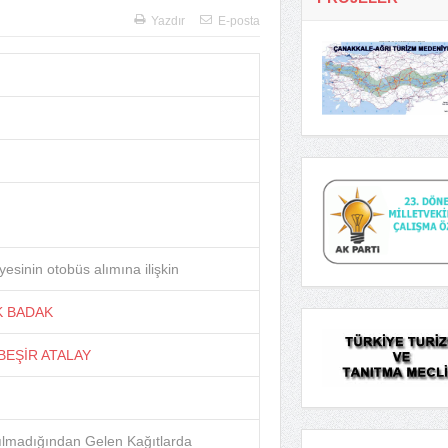
Yazdır
E-posta
esinin otobüs alımına ilişkin
IK BADAK
v.BEŞİR ATALAY
ılmadığından Gelen Kağıtlarda