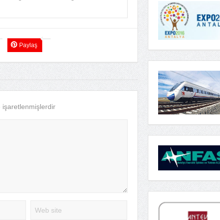
Paylaş
e işaretlenmişlerdir