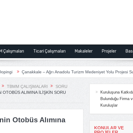
M Çalışmaları
Ticari Çalışmaları
Makaleler
Projeler
Bas
i
Çanakkale – Ağrı Anadolu Turizm Medeniyet Yolu Projesi Sunum
TBMM ÇALIŞMALARI
SORU
 OTOBÜS ALIMINA İLIŞKIN SORU
Kuruluşuna Katkıd
Bulunduğu Firma v
Kuruluşlar
inin Otobüs Alımına
KONULAR VE
PROJELER