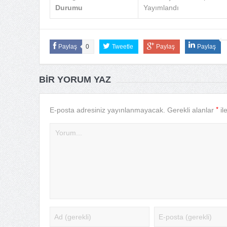
Durumu
Yayımlandı
Paylaş
0
Tweetle
Paylaş
Paylaş
BIR YORUM YAZ
*
E-posta adresiniz yayınlanmayacak.
Gerekli alanlar
il