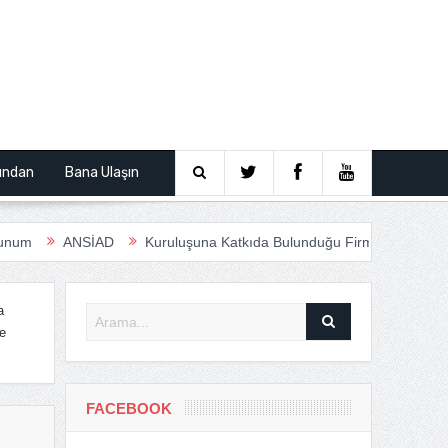
ından
Bana Ulaşın
ANSİAD
Kuruluşuna Katkıda Bulunduğu Firmalar
Anfas Ro
a
e
FACEBOOK