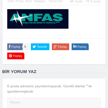
Tarih:
25 Ara, 2015
Kategori:
Yorum Yok
Yazdır
E-posta
Paylaş
0
Tweetle
Paylaş
Paylaş
Paylaş
BIR YORUM YAZ
*
E-posta adresiniz yayınlanmayacak.
Gerekli alanlar
ile
işaretlenmişlerdir