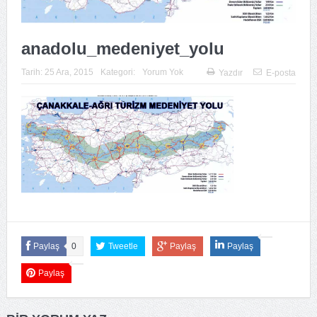
anadolu_medeniyet_yolu
Tarih:
25 Ara, 2015
Kategori:
Yorum Yok
Yazdır
E-posta
Paylaş
0
Tweetle
Paylaş
Paylaş
Paylaş