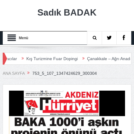
Sadık BADAK
Menü
lar
Kış Turizmine Fuar Dopingi
Çanakkale – Ağrı Anadolu Tur
ANA SAYFA
753_5_107_1347424629_300304