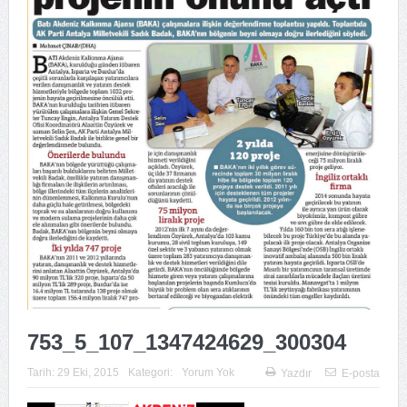
753_5_107_1347424629_300304
Tarih:
29 Eki, 2015
Kategori:
Yorum Yok
Yazdır
E-posta