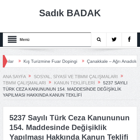
Sadık BADAK
Menü
ar
Kış Turizmine Fuar Dopingi
Çanakkale – Ağrı Anadolu Turiz
ANA SAYFA
SOSYAL, SIYASI VE TBMM ÇALIŞMALARI
TBMM ÇALIŞMALARI
KANUN TEKLIFLERI
5237 SAYILI
TÜRK CEZA KANUNUNUN 154. MADDESINDE DEĞIŞIKLIK
YAPILMASI HAKKINDA KANUN TEKLIFI
5237 Sayılı Türk Ceza Kanununun
154. Maddesinde Değişiklik
Yapılması Hakkında Kanun Teklifi