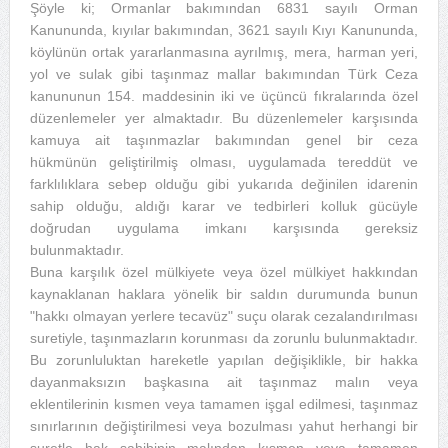
Şöyle ki; Ormanlar bakımından 6831 sayılı Orman
Kanununda, kıyılar bakımından, 3621 sayılı Kıyı Kanununda,
köylünün ortak yararlanmasına ayrılmış, mera, harman yeri,
yol ve sulak gibi taşınmaz mallar bakımından Türk Ceza
kanununun 154. maddesinin iki ve üçüncü fıkralarında özel
düzenlemeler yer almaktadır. Bu düzenlemeler karşısında
kamuya ait taşınmazlar bakımından genel bir ceza
hükmünün geliştirilmiş olması, uygulamada tereddüt ve
farklılıklara sebep olduğu gibi yukarıda değinilen idarenin
sahip olduğu, aldığı karar ve tedbirleri kolluk gücüyle
doğrudan uygulama imkanı karşısında gereksiz
bulunmaktadır.
Buna karşılık özel mülkiyete veya özel mülkiyet hakkından
kaynaklanan haklara yönelik bir saldın durumunda bunun
"hakkı olmayan yerlere tecavüz" suçu olarak cezalandırılması
suretiyle, taşınmazların korunması da zorunlu bulunmaktadır.
Bu zorunluluktan hareketle yapılan değişiklikle, bir hakka
dayanmaksızın başkasına ait taşınmaz malın veya
eklentilerinin kısmen veya tamamen işgal edilmesi, taşınmaz
sınırlarının değiştirilmesi veya bozulması yahut herhangi bir
suretle hak sahibinin malından kısmen veya tamamen