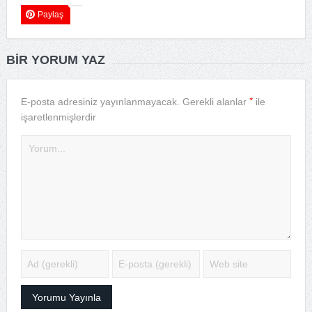
Paylaş
BIR YORUM YAZ
*
E-posta adresiniz yayınlanmayacak.
Gerekli alanlar
ile
işaretlenmişlerdir