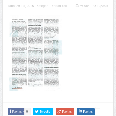
Tarih:
29 Eki, 2015
Kategori:
Yorum Yok
Yazdır
E-posta
Paylaş
0
Tweetle
Paylaş
Paylaş